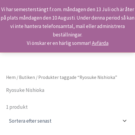
Vi har semesterstängt f.r.om. måndagen den 13 Juli och är åter
på plats måndagen den 10 Augusti. Under denna period så kan
Sök
Hoppa
Hem
Produkter
Ryosuke Nishioka
vi inte hantera telefonsamtal, mail eller administrera
till
beställningar.
innehåll
Vi önskar er en härlig sommar!
Avfärda
Hem
/
Butiken
/ Produkter taggade “Ryosuke Nishioka”
Ryosuke Nishioka
1 produkt