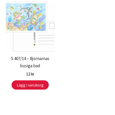
S 407/14 – Björnarnas
busiga bad
12
kr
Lägg i varukorg