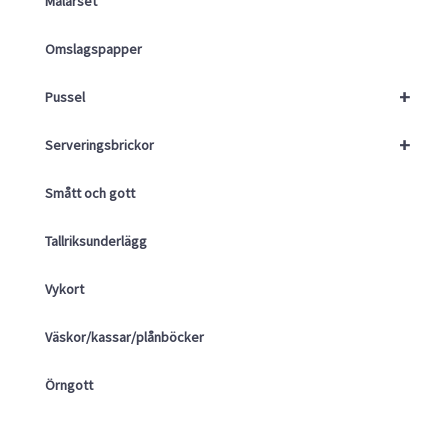
Målarset
Omslagspapper
+
Pussel
+
Serveringsbrickor
Smått och gott
Tallriksunderlägg
Vykort
Väskor/kassar/plånböcker
Örngott