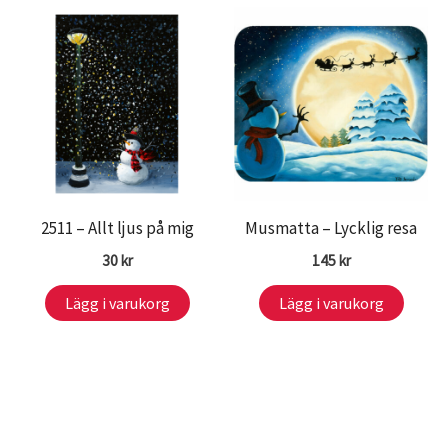
2511 – Allt ljus på mig
Musmatta – Lycklig resa
30
kr
145
kr
Lägg i varukorg
Lägg i varukorg