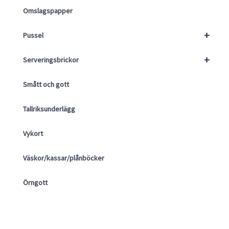
Omslagspapper
+
Pussel
+
Serveringsbrickor
Smått och gott
Tallriksunderlägg
Vykort
Väskor/kassar/plånböcker
Örngott