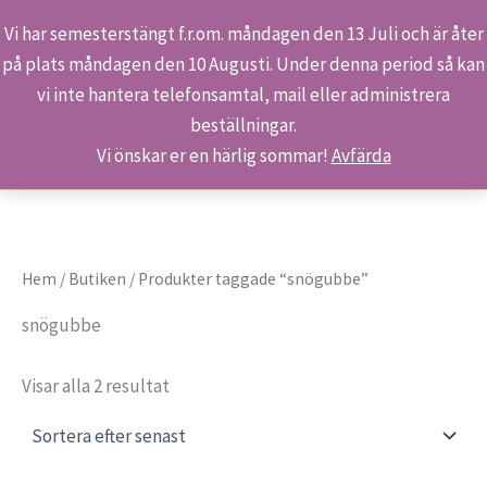
Vi har semesterstängt f.r.om. måndagen den 13 Juli och är åter
på plats måndagen den 10 Augusti. Under denna period så kan
Sök
Hoppa
Hem
Produkter
snögubbe
vi inte hantera telefonsamtal, mail eller administrera
till
beställningar.
innehåll
Vi önskar er en härlig sommar!
Avfärda
Hem
/
Butiken
/ Produkter taggade “snögubbe”
snögubbe
Sortera
Visar alla 2 resultat
efter
senaste