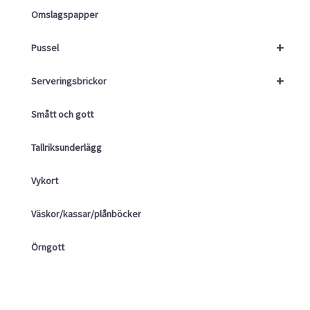
Omslagspapper
+
Pussel
+
Serveringsbrickor
Smått och gott
Tallriksunderlägg
Vykort
Väskor/kassar/plånböcker
Örngott