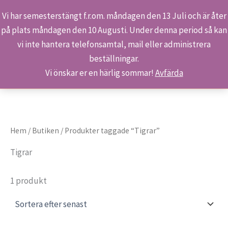
Vi har semesterstängt f.r.om. måndagen den 13 Juli och är åter
på plats måndagen den 10 Augusti. Under denna period så kan
Sök
Hoppa
Hem
Produkter
Tigrar
vi inte hantera telefonsamtal, mail eller administrera
till
beställningar.
innehåll
Vi önskar er en härlig sommar!
Avfärda
Hem
/
Butiken
/ Produkter taggade “Tigrar”
Tigrar
1 produkt