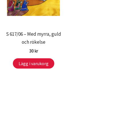
S 617/06 – Med myrra, guld
och rökelse
30
kr
Lägg i varukorg