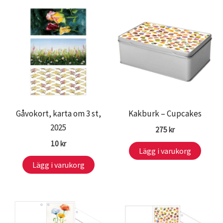
Gåvokort, karta om 3 st,
Kakburk – Cupcakes
2025
275
kr
10
kr
Lägg i varukorg
Lägg i varukorg