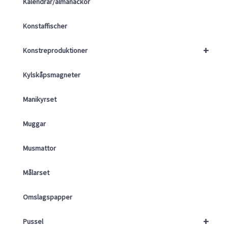
Kalendrar/almanackor
Konstaffischer
+
Konstreproduktioner
Kylskåpsmagneter
Manikyrset
Muggar
Musmattor
Målarset
Omslagspapper
+
Pussel