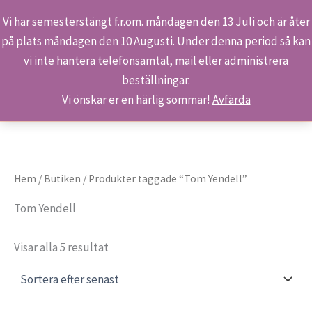
Vi har semesterstängt f.r.om. måndagen den 13 Juli och är åter
på plats måndagen den 10 Augusti. Under denna period så kan
Sök
Hoppa
Hem
Produkter
Tom Yendell
vi inte hantera telefonsamtal, mail eller administrera
till
beställningar.
innehåll
Vi önskar er en härlig sommar!
Avfärda
Hem
/
Butiken
/ Produkter taggade “Tom Yendell”
Tom Yendell
Sortera
Visar alla 5 resultat
efter
senaste