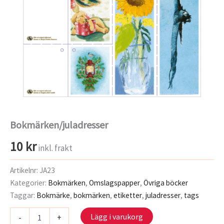
Bokmärken/juladresser
10
kr
inkl. frakt
Artikelnr:
JA23
Kategorier:
Bokmärken
,
Omslagspapper
,
Övriga böcker
Taggar:
Bokmärke
,
bokmärken
,
etiketter
,
juladresser
,
tags
Bokmärken/juladresser
Lägg i varukorg
-
+
mängd