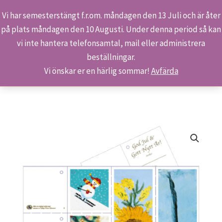
Vi har semesterstängt f.r.om. måndagen den 13 Juli och är åter
på plats måndagen den 10 Augusti. Under denna period så kan
Sök
Hoppa
Hem
Butiken
Produkter
Bokmärken/juladresser
vi inte hantera telefonsamtal, mail eller administrera
till
beställningar.
innehåll
Vi önskar er en härlig sommar!
Avfärda