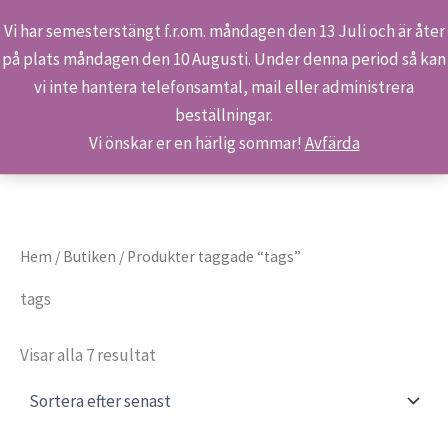
Vi har semesterstängt f.r.om. måndagen den 13 Juli och är åter
på plats måndagen den 10 Augusti. Under denna period så kan
Sök
Hoppa
Hem
Produkter
tags
vi inte hantera telefonsamtal, mail eller administrera
till
beställningar.
innehåll
Vi önskar er en härlig sommar!
Avfärda
Hem
/
Butiken
/ Produkter taggade “tags”
tags
Sortera
Visar alla 7 resultat
efter
senaste