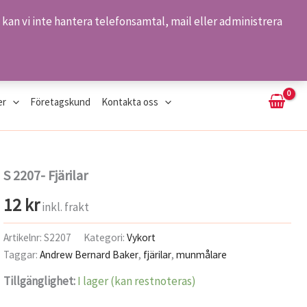
kan vi inte hantera telefonsamtal, mail eller administrera
Sök
er
Företagskund
Kontakta oss
S 2207- Fjärilar
12
kr
inkl. frakt
Artikelnr:
S2207
Kategori:
Vykort
Taggar:
Andrew Bernard Baker
,
fjärilar
,
munmålare
Tillgänglighet:
I lager (kan restnoteras)