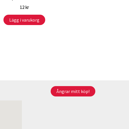
12
kr
Lägg i varukorg
Ångrar mitt köp!