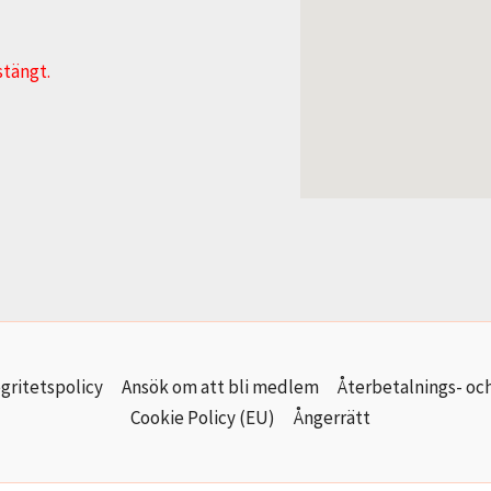
stängt.
gritetspolicy
Ansök om att bli medlem
Återbetalnings- och
Cookie Policy (EU)
Ångerrätt