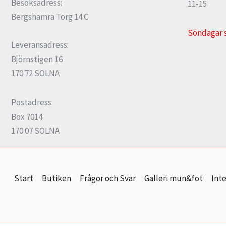
Besöksadress:
11-15
Bergshamra Torg 14 C
Söndagar 
Leveransadress:
Björnstigen 16
170 72 SOLNA
Postadress:
Box 7014
170 07 SOLNA
Start
Butiken
Frågor och Svar
Galleri mun&fot
Inte