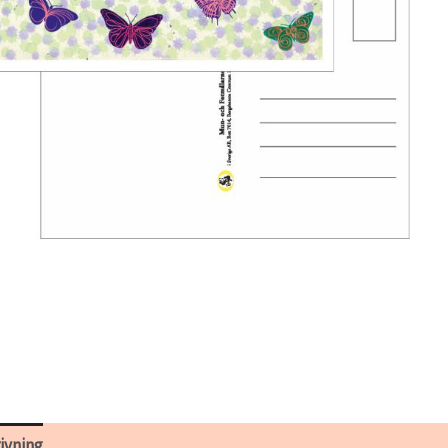
ivning
Ytterligare information