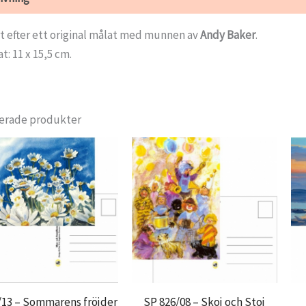
t efter ett original målat med munnen av
Andy Baker
.
t: 11 x 15,5 cm.
erade produkter
/13 – Sommarens fröjder
SP 826/08 – Skoj och Stoj