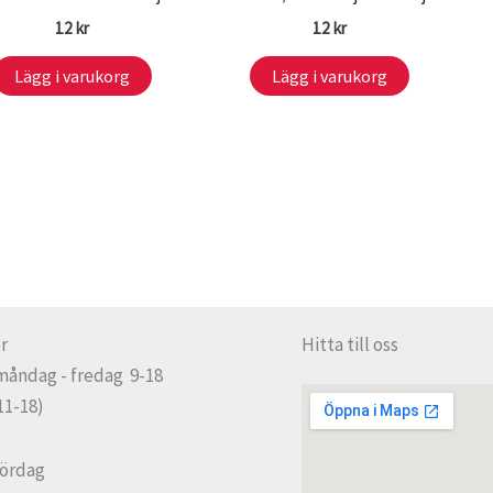
12
kr
12
kr
Lägg i varukorg
Lägg i varukorg
r
Hitta till oss
måndag - fredag 9-18
11-18)
lördag