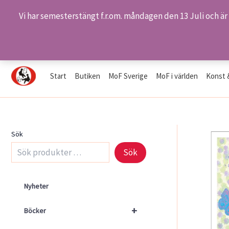
Vi har semesterstängt f.r.om. måndagen den 13 Juli och är
Hoppa
Hem
Butiken
Produkter
S 2207- Fjärilar
till
innehåll
Start
Butiken
MoF Sverige
MoF i världen
Konst 
Sök
Sök
Nyheter
+
Böcker