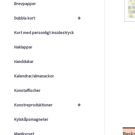
Brevpapper
+
Dubbla kort
Kort med personligt insidestryck
Haklappar
Handdukar
Kalendrar/almanackor
Konstaffischer
+
Konstreproduktioner
Kylskåpsmagneter
Beskr
Manikyrset