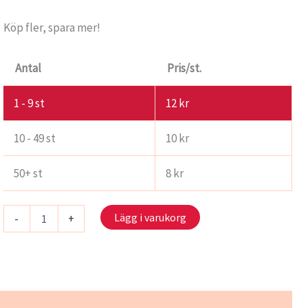
Köp fler, spara mer!
Antal
Pris/st.
1 - 9
st
12
kr
10 - 49 st
10
kr
50+ st
8
kr
S
Lägg i varukorg
-
+
2207-
Fjärilar
mängd