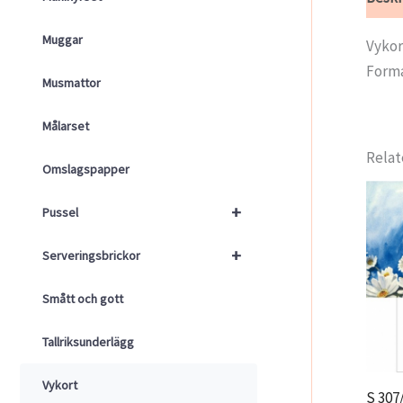
Muggar
Vykor
Forma
Musmattor
Målarset
Relat
Omslagspapper
+
Pussel
+
Serveringsbrickor
Smått och gott
Tallriksunderlägg
Vykort
S 307