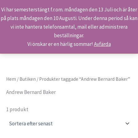
Vi har semesterstängt f.r.om. måndagen den 13 Juli och är åter
på plats måndagen den 10 Augusti. Under denna period så kan
Sök
Hoppa
Hem
Produkter
Andrew Bernard Baker
vi inte hantera telefonsamtal, mail eller administrera
till
beställningar.
innehåll
Vi önskar er en härlig sommar!
Avfärda
Hem
/
Butiken
/ Produkter taggade “Andrew Bernard Baker”
Andrew Bernard Baker
1 produkt