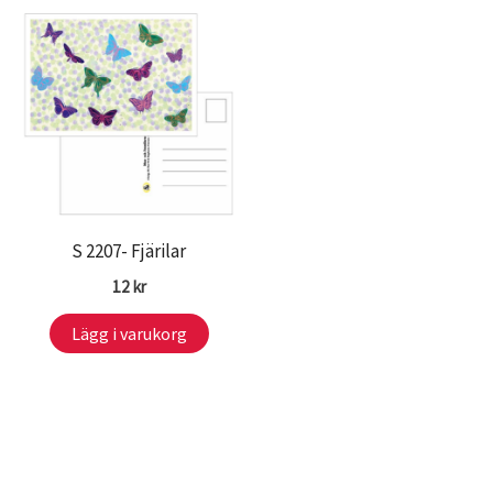
S 2207- Fjärilar
12
kr
Lägg i varukorg