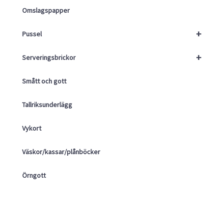
Omslagspapper
+
Pussel
+
Serveringsbrickor
Smått och gott
Tallriksunderlägg
Vykort
Väskor/kassar/plånböcker
Örngott