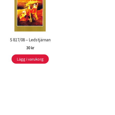
S 817/08 – Ledstjärnan
30
kr
Lägg i varukorg