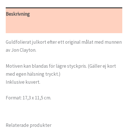
budskap
mängd
Beskrivning
Ytterligare information
Guldfolierat julkort efter ett original målat med munnen
av Jon Clayton.
Motiven kan blandas för lägre styckpris. (Gäller ej kort
med egen hälsning tryckt.)
Inklusive kuvert.
Format: 17,3 x 11,5 cm.
Relaterade produkter