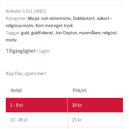
Artikelnr:
S 011 (JKB2)
Kategorier:
Alla jul- och vintermotiv
,
Dubbla kort
,
Julkort -
religiösa motiv
,
Kort med eget tryck
Taggar:
guld
,
guldfolierat
,
Jon Clayton
,
munmålare
,
religöst
motiv
Tillgänglighet:
I lager
Köp fler, spara mer!
Antal
Pris/st.
1 - 9
st
30
kr
10 - 49 st
15
kr