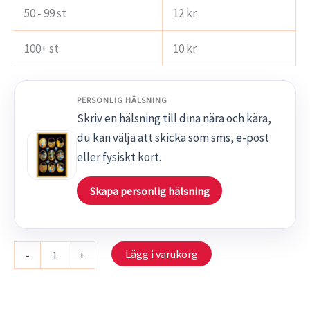
50 - 99 st
12
kr
100+ st
10
kr
PERSONLIG HÄLSNING
Skriv en hälsning till dina nära och kära,
du kan välja att skicka som sms, e-post
eller fysiskt kort.
Skapa personlig hälsning
S
Lägg i varukorg
-
+
011/10
-
Julens
glada