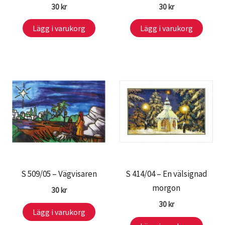
30
kr
30
kr
Lägg i varukorg
Lägg i varukorg
S 509/05 – Vägvisaren
S 414/04 – En välsignad
morgon
30
kr
30
kr
Lägg i varukorg