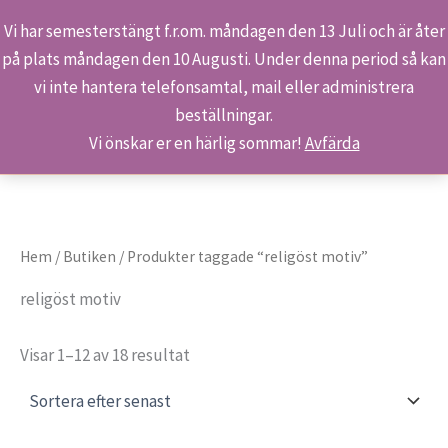
Vi har semesterstängt f.r.om. måndagen den 13 Juli och är åter
på plats måndagen den 10 Augusti. Under denna period så kan
Sök
Hoppa
Hem
Produkter
religöst motiv
vi inte hantera telefonsamtal, mail eller administrera
till
beställningar.
innehåll
Vi önskar er en härlig sommar!
Avfärda
Hem
/
Butiken
/ Produkter taggade “religöst motiv”
religöst motiv
Sortera
Visar 1–12 av 18 resultat
efter
senaste