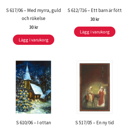
S 617/06 – Med myrra, guld
S 612/716 – Ett barn är fött
och rökelse
30
kr
30
kr
Lägg i varukorg
Lägg i varukorg
S 610/06 – I ottan
S 517/05 – En ny tid