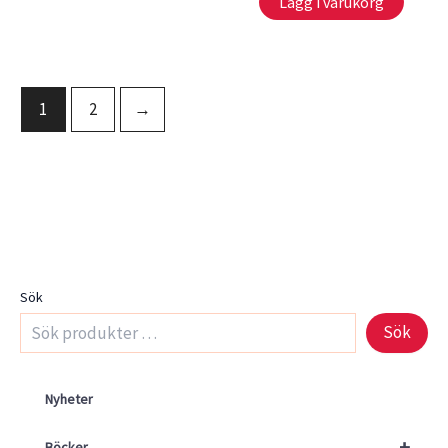
Lägg i varukorg
1
2
→
Sök
Sök
Nyheter
+
Böcker