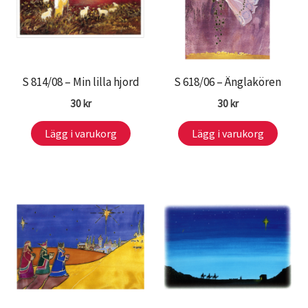
S 814/08 – Min lilla hjord
S 618/06 – Änglakören
30
kr
30
kr
Lägg i varukorg
Lägg i varukorg