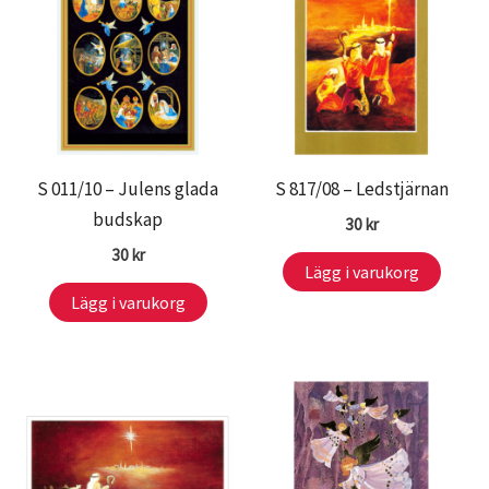
S 011/10 – Julens glada
S 817/08 – Ledstjärnan
budskap
30
kr
30
kr
Lägg i varukorg
Lägg i varukorg