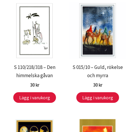
S 110/218/318 – Den
S 015/10 – Guld, rökelse
himmelska gåvan
och myrra
30
kr
30
kr
Lägg i varukorg
Lägg i varukorg