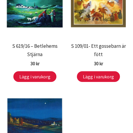
S 619/16 – Betlehems
S 109/01- Ett gossebarn är
Stjärna
fött
30
kr
30
kr
Lägg i varukorg
Lägg i varukorg