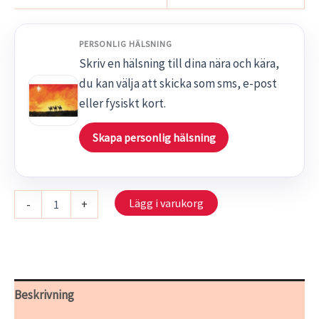
PERSONLIG HÄLSNING
Skriv en hälsning till dina nära och kära,
du kan välja att skicka som sms, e-post
eller fysiskt kort.
Skapa personlig hälsning
S
Lägg i varukorg
-
+
612/16
-
Från
Österlandet
mängd
Beskrivning