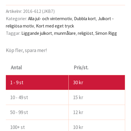
Artikelnr:
2016-612 (JKB7)
Kategorier:
Alla jul- och vintermotiv
,
Dubbla kort
,
Julkort -
religiösa motiv
,
Kort med eget tryck
Taggar:
Liggande julkort
,
munmålare
,
religiöst
,
Simon Rigg
Köp fler, spara mer!
Antal
Pris/st.
1 - 9
st
30
kr
10 - 49 st
15
kr
50 - 99 st
12
kr
100+ st
10
kr