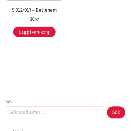
S 912/917 – Betlehem
30
kr
Lägg i varukorg
Sök
Sök