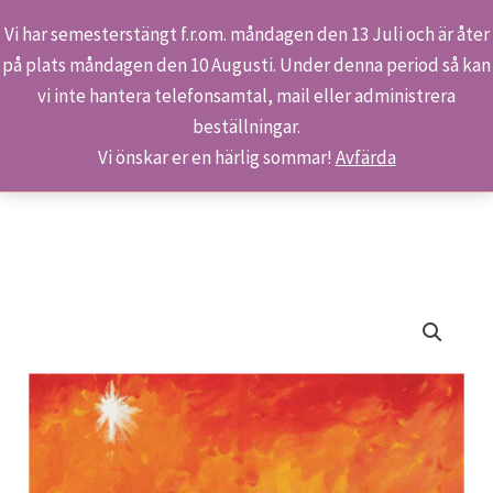
Vi har semesterstängt f.r.om. måndagen den 13 Juli och är åter
på plats måndagen den 10 Augusti. Under denna period så kan
Sök
Hoppa
Hem
Butiken
Produkter
vi inte hantera telefonsamtal, mail eller administrera
till
S 612/16 – Från Österlandet
beställningar.
innehåll
Vi önskar er en härlig sommar!
Avfärda