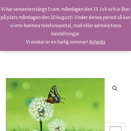
Vi har semesterstängt f.r.om. måndagen den 13 Juli och är åter
på plats måndagen den 10 Augusti. Under denna period så kan
Sök
Hoppa
Hem
Butiken
Produkter
vi inte hantera telefonsamtal, mail eller administrera
till
S 706/17 – Ett stilla ögonblick
beställningar.
innehåll
Vi önskar er en härlig sommar!
Avfärda