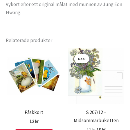
Vykort efter ett original målat med munnen av Jung Eon
Hwang.
Relaterade produkter
Rea!
Rea!
Påskkort
S 207/12 –
Midsommarbuketten
12
kr
Det
Det
12
kr
10
kr