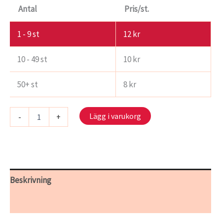
Antal
Pris/st.
1 - 9
st
12
kr
10 - 49 st
10
kr
50+ st
8
kr
S
Lägg i varukorg
-
+
706/17
-
Ett
stilla
ögonblick
mängd
Beskrivning
Ytterligare information